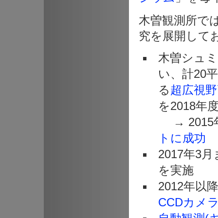
木曽観測所で
究を展開して
木曽シュミ
い、計20
る
超広視野高
を2018
→ 201
トに成功
2017年
を実施
2012年
CCDカメラ