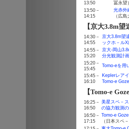
13:50
冨永望
光赤外
13:50－
14:15
（広島
【京大3.8m望遠
京大3.8m望
14:30－
14:55
ックホ－ル
京大-岡山3.
14:55－
15:20
分光観測計
15:20－
Tomo-e
15:45
Kepler
15:45－
16:10
Tomo-e Goz
【Tomo-e G
美星スペ－スガ
16:25－
16:50
の協力観測の
Tomo-e 
16:50－
17:15
（日本スペ－
東大Tomo-
17:15－