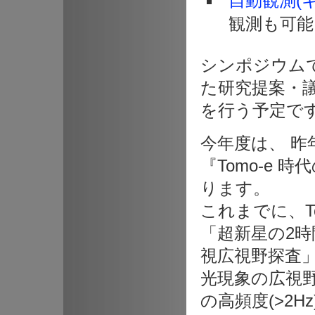
自動観測(
観測も可能
シンポジウムでは
た研究提案・
を行う予定で
今年度は、 
『Tomo-e
ります。
これまでに、T
「超新星の2
視広視野探査
光現象の広視
の高頻度(>2H