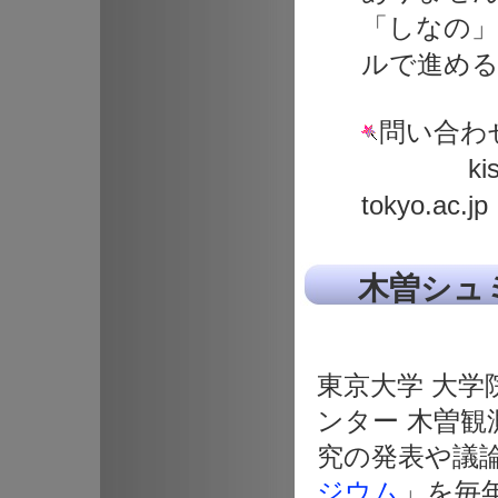
「しなの」
ルで進める
問い合わ
kisosy
tokyo.ac.jp
木曽シュミ
東京大学 大学
ンター 木曽
究の発表や議
ジウム
」を毎