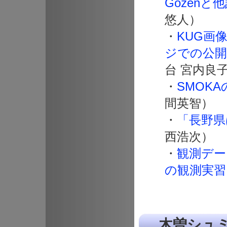
Gozen
悠人）
・
KUG画
ジでの公開
台 宮内良
・
SMOK
間英智）
・
「長野県
西浩次）
・
観測データ
の観測実習
木曽シュミッ