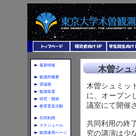
最新情報
木曽シュ
観測所概要
木曽シュミット
望遠鏡
観測装置
に、オープン
研究・開発
議室にて開催
教育普及活動
共同利用
共同利用の終了
スケジュール
究の講演は少
観測者用ページ