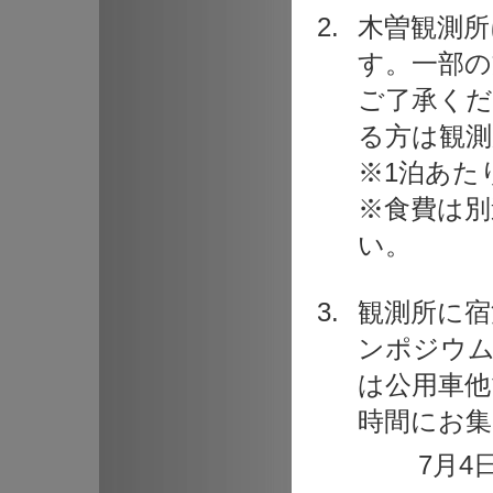
木曽観測
す。一部の
ご了承くだ
る方は観測
※1泊あたり2
※食費は別
い。
観測所に宿
ンポジウム
は公用車他
時間にお
7月4