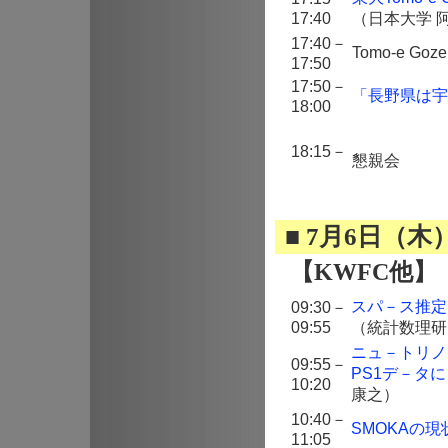
17:40
（日本大学 
17:40－
Tomo-e G
17:50
17:50－
「長野県は宇
18:00
18:15－
懇親会
■ 7月6日（
【KWFC他】
スパ－ス推定
09:30－
09:55
（統計数理研
ニュ－トリノフ
09:55－
PS1デ－タ
10:20
康之）
10:40－
SMOKAの
11:05