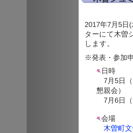
2017年7月5
ターにて木曽シ
します。
※発表・参加
日時
7月5日（水
懇親会）
7月6日（木
会場
木曽町文