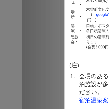
2017/7/5(
時 ：
木曽町文化交
場
(
goog
所 ：
す) )
講
口頭／ポス
演 ：
各口頭講演の
懇親
初日の講演
会：
ります
(会費3,000
(注)
会場のある
泊施設が多
ださい。
宿泊温泉案