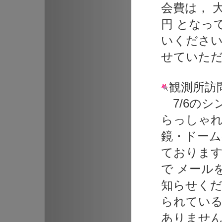
会費は， 大学
円 となっ
いください
せていた
観測所訪
7/6のシ
らっしゃれ
鏡・ドーム
ておりま
で メール
知らせくだ
られている
ありません