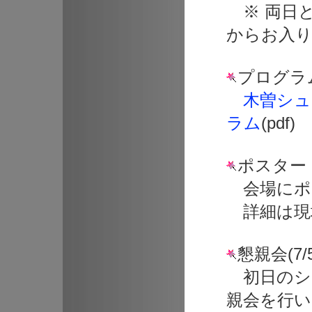
※ 両日とも
からお入
プログラ
木曽シュ
ラム
(pdf)
ポスター
会場にポ
詳細は現
懇親会(7/5
初日のシ
親会を行い