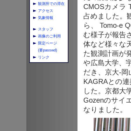
観測所での滞在
CMOSカメラ 
アクセス
占めました。観測
気象情報
ら、 Tomo-
スタッフ
む様子が報告
画像のご利用
体など様々な天体
限定ページ
(要passwd)
た観測計画が
リンク
や広島大学、
だき、京大-岡
KAGRAとの
した。京都大学
Gozenのサ
なりました。