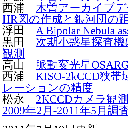
西浦
木曽アーカイブデ
HR図の作成と銀河団の
浮田
A Bipolar Nebula as
黒田
次期小惑星探査機
観測
高山
脈動変光星OSAR
西浦
KISO-2kCC
レーションの精度
松永
2KCCDカメラ観
2009年2月-2011年5月