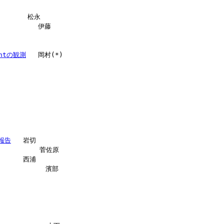
       松永

          伊藤

ghtの観測
   岡村(*)

報告
   岩切

           菅佐原

      西浦

            濱部
