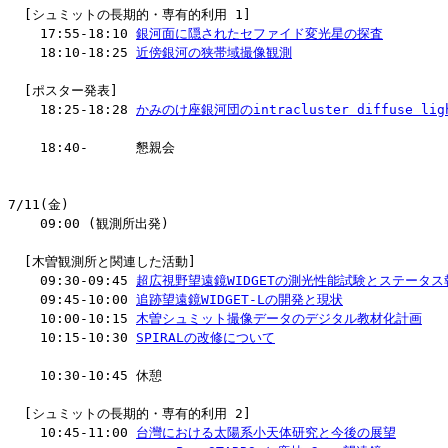
  [シュミットの長期的・専有的利用 1]

    17:55-18:10 
銀河面に隠されたセファイド変光星の探査
        
    18:10-18:25 
近傍銀河の狭帯域撮像観測
                   
  [ポスター発表]

    18:25-18:28 
かみのけ座銀河団のintracluster diffuse li
    18:40-      懇親会

7/11(金)

    09:00 (観測所出発)

  [木曽観測所と関連した活動]

    09:30-09:45 
超広視野望遠鏡WIDGETの測光性能試験とステータス
    09:45-10:00 
追跡望遠鏡WIDGET-Lの開発と現状
            
    10:00-10:15 
木曽シュミット撮像データのデジタル教材化計画
   
    10:15-10:30 
SPIRALの改修について
                     
    10:30-10:45 休憩

  [シュミットの長期的・専有的利用 2]

    10:45-11:00 
台灣における太陽系小天体研究と今後の展望