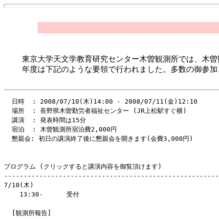
東京大学天文学教育研究センター木曽観測所では、木曽観
年度は下記のような要領で行われました。多数の御参加
  日時  : 2008/07/10(木)14:00 - 2008/07/11(金)12:10

  場所  : 長野県木曽勤労者福祉センター (JR上松駅すぐ横)

  講演  : 発表時間は15分

  宿泊  : 木曽観測所宿泊費2,000円

  懇親会: 初日の講演終了後に懇親会を開きます(会費3,000円)

プログラム (クリックすると講演内容を御覧頂けます)

-------------------------------------------------------
7/10(木)

    13:30-      受付

  [観測所報告]
