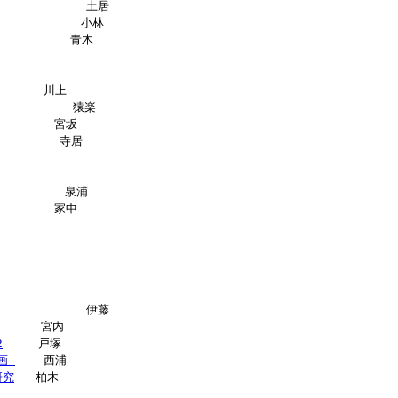
            土居

           小林

           青木

       川上

           猿楽

        宮坂

         寺居

          泉浦

        家中

             伊藤

      宮内

2
     戸塚

画 
    西浦

研究
   柏木
