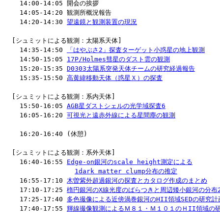
    14:00-14:05 開会の挨拶                               
    14:05-14:20 観測所概況報告                            
    14:20-14:30 
望遠鏡と観測装置の現況
                    
  [シュミットによる観測：太陽系天体]

    14:35-14:50 
「はやぶさ2」探査ターゲット小惑星の地上観測
   
    14:50-15:05 
17P/Holmes彗星のダスト雲の観測
            
    15:20-15:35 
D0303太陽系突発天体チームの研究経過報告
      
    15:35-15:50 
高黄緯移動天体（惑星Ｘ）の探査
              
  [シュミットによる観測：系内天体]

    15:50-16:05 
AGB星ダストシェルの光学域探査6
             
    16:05-16:20 
可視光と遠赤外線による星間塵の観測
           
    16:20-16:40 (休憩)

  [シュミットによる観測：系外天体] 

    16:40-16:55 
Edge-on銀河のscale height測定による
1dark matter clump分布の推定
          
    16:55-17:10 
木曽紫外超過銀河の探査とカタログ作成のまとめ
   
    17:10-17:25 
楕円銀河のX線光度のばらつきと周辺矮小銀河の分布
    17:25-17:40 
多色撮像による近傍渦巻銀河のHII領域SEDの研究計
    17:40-17:55 
輝線撮像観測によるＭ８１・Ｍ１０１のＨII領域の